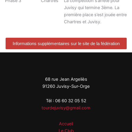
Phase 3
Chartres
La compétition s’arrête pour
Juvisy qui termine 3ème. La
première place s’est jouée entre
Chartres et Juvisy.
Informations supplémentaires sur le site de la fédération
68 rue Jean Argeliès
91260 Juvisy-Sur-Orge
Tél : 06 60 32 05 52
tourdejuvisy@gmail.com
Accueil
Le Club