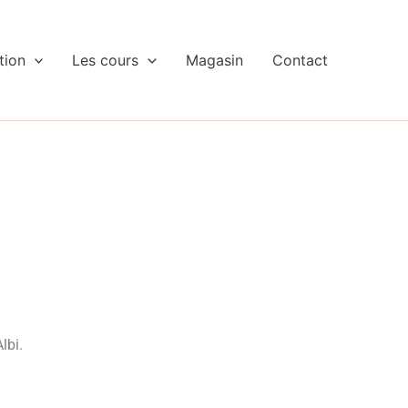
tion
Les cours
Magasin
Contact
lbi.