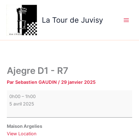
Aller
Ajegre
au
D1
La Tour de Juvisy
contenu
-
R7
Ajegre D1 - R7
Par
Sebastien GAUDIN
/
29 janvier 2025
0h00
–
1h00
5 avril 2025
Maison Argelies
View Location