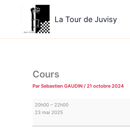
Aller
Cours
au
La Tour de Juvisy
contenu
Cours
Par
Sebastien GAUDIN
/
21 octobre 2024
20h00
–
22h00
23 mai 2025