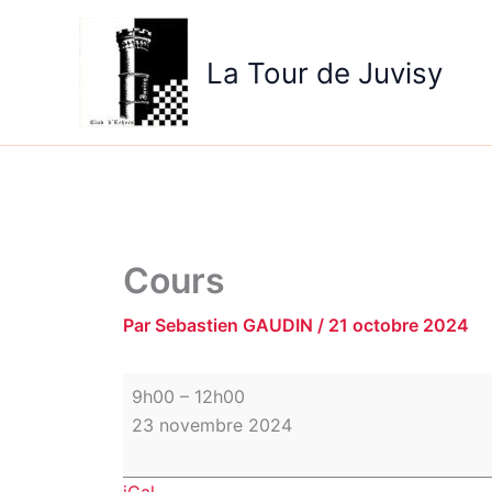
Aller
Cours
au
La Tour de Juvisy
contenu
Cours
Par
Sebastien GAUDIN
/
21 octobre 2024
9h00
–
12h00
23 novembre 2024
iCal