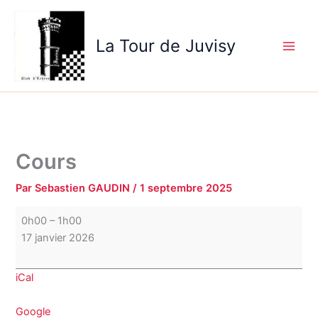
Aller
Cours
au
La Tour de Juvisy
contenu
Cours
Par
Sebastien GAUDIN
/
1 septembre 2025
0h00
–
1h00
17 janvier 2026
iCal
Google