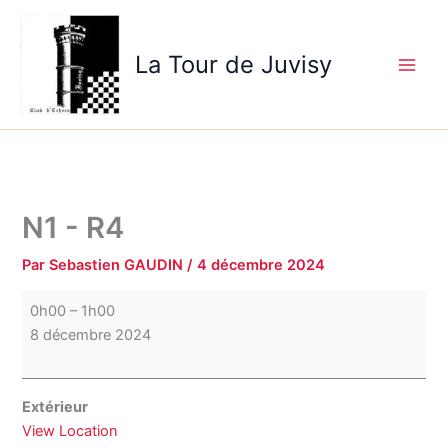
Aller
N1
au
-
La Tour de Juvisy
contenu
R4
N1 - R4
Par
Sebastien GAUDIN
/
4 décembre 2024
0h00
–
1h00
8 décembre 2024
Extérieur
View Location