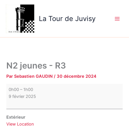
Aller
N2
au
jeunes
La Tour de Juvisy
contenu
-
R3
N2 jeunes - R3
Par
Sebastien GAUDIN
/
30 décembre 2024
0h00
–
1h00
9 février 2025
Extérieur
View Location