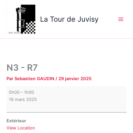
Aller
N3
au
-
La Tour de Juvisy
contenu
R7
N3 - R7
Par
Sebastien GAUDIN
/
29 janvier 2025
0h00
–
1h00
16 mars 2025
Extérieur
View Location